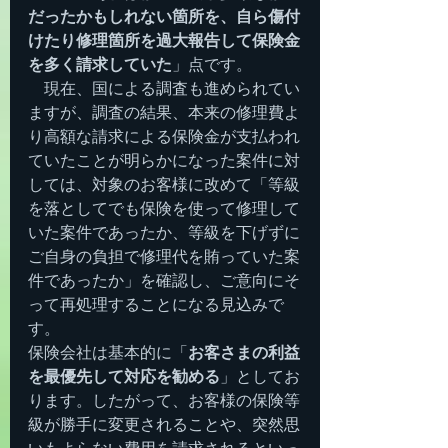
だったかもしれない箇所を、自ら傷付
けたり修理箇所を過大報告して保険金
を多く請求していた
」点です。
　現在、国による調査も進められてい
ますが、調査の結果、本来の修理費よ
り高額な請求による保険金が支払われ
ていたことが明らかになった案件に対
しては、対象のお客様に改めて「等級
を落としてでも保険を使って修理して
いた案件であったか、等級を下げずに
ご自身の負担で修理代を賄っていた案
件であったか」を確認し、ご意向にそ
って再処理することになる見込みで
す。
保険会社は基本的に「
お客さまの利益
を最優先して対応を勧める
」としてお
ります。したがって、お客様の保険等
級が勝手に変更されることや、突然思