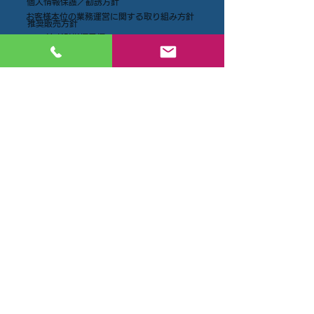
個人情報保護／勧誘方針
お客様本位の業務運営に関する取り組み方針
推奨販売方針
2024年KPI指標目標
情報セキュリティ基本方針
弊社の取組み
サービス
BCP・事業継続力計画へのお手伝い
SDGsへの取り組み
BCP（事業継続計画）への取り組み
保険
SDGsへの取組
NEWS
BCAOアワード受賞
2024年度フードドライブ
最近の事故状況
岡山県BCP認定制度で認定を受けました
今年度もフードドライブを行いました
フードドライブを行いました
事業継続力強化計画事業者の認定を受けました