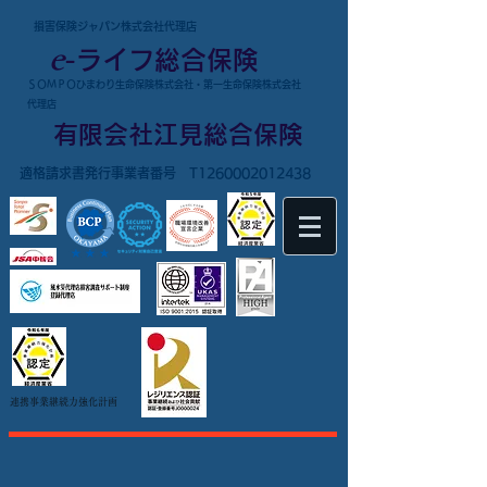
損害保険ジャパン株式会社代理店
e
-
ライフ総合保険
ＳＯＭＰＯひまわり生命保険株式会社・第一生命保険株式会社
代理店
有限会社江見総合保険
適格請求書発行事業者番号 T1260002012438
連携事業継続力強化
計画