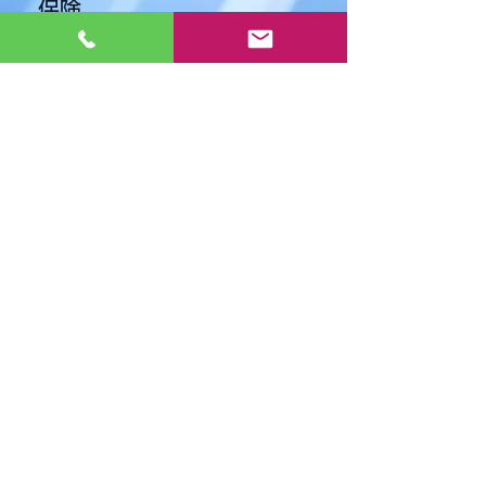
保険
SDGsへの取組
NEWS
BCAOアワード受賞
2024年度フードドライブ
最近の事故状況
岡山県BCP認定制度で認定を受けました
今年度もフードドライブを行いました
フードドライブを行いました
事業継続力強化計画事業者の認定を受けました
掲載していただきました
保険代理業
e-ライフ新聞
e-ライフ総合保険会社案内Back Number
2023年度フードドライブ
有限会社江見総合保険
採用情報
〒700-0823
​岡山市北区丸の内2丁目12-20内山下ビル1階
お問い合わせ
Blog
​TEL:
086-212-3535
​FAX:
086-212-3232
アンケート
​MAIL:
e-
lifesogohoken@n1002507.insurance