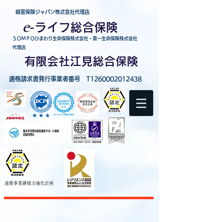
損害保険ジャパン株式会社代理店
e
-
ライフ総合保険
ＳＯＭＰＯひまわり生命保険株式会社・第一生命保険株式会社
代理店
有限会社江見総合保険
適格請求書発行事業者番号 T1260002012438
連携事業継続力強化
計画