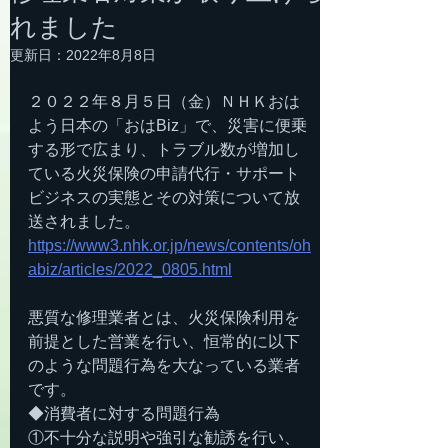
れました
更新日：
2022年8月8日
２０２２年８月５日（金）ＮＨＫおは
よう日本の「おはBiz」で、災害に便乗
する形で広まり、トラブル数が増加し
ている火災保険の申請代行・サポート
ビジネスの実態とその対策について放
送されました。
https://www3.nhk.or.jp/news/contents/oh
abiz/articles/2022_0805.html
悪質な修理業者とは、火災保険利用を
前提とした営業を行い、恒常的に以下
のような問題行為を大なっている業者
です。
◆消費者に対する問題行為
①不十分な説明や強引な勧誘を行い、