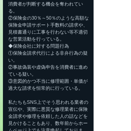
消費者が判断する機会を奪われてい
る。
②保険金の30％～50％のような高額な
保険金申請サポート手数料の請求や、
見積書通りに工事を行わない等不適切
な営業活動を行っている。
◆保険会社に対する問題行為
①保険金請求代行による非弁行為の疑
い。
②事故偽装や虚偽申告を消費者に進め
ている疑い。
③意図的かつ不当に修理範囲・単価が
過大な請求を恒常的に行っている。
私たちもSNS上でそう思われる業者の
宣伝や、実際に悪質な修理業者に保険
金請求や修理を依頼した人の話などを
見かけることもあり、数年前からホー
ムページ上でも注意喚起しておりま