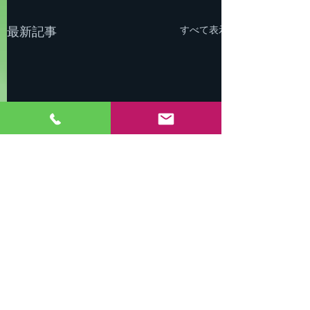
すべて表示
最新記事
新会社への移行のお知ら
せ（重要）