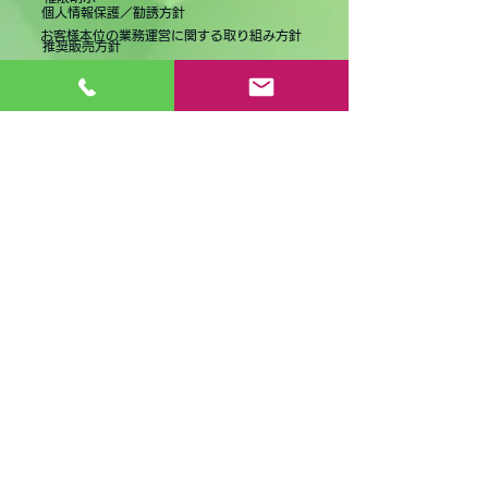
対応ができるよう、令和7年7
個人情報保護／勧誘方針
月1...
お客様本位の業務運営に関する取り組み方針
推奨販売方針
2024年KPI指標目標
情報セキュリティ基本方針
弊社の取組み
サービス
BCP・事業継続力計画へのお手伝い
SDGsへの取り組み
BCP（事業継続計画）への取り組み
保険
SDGsへの取組
NEWS
BCAOアワード受賞
2024年度フードドライブ
最近の事故状況
岡山県BCP認定制度で認定を受けました
今年度もフードドライブを行いました
フードドライブを行いました