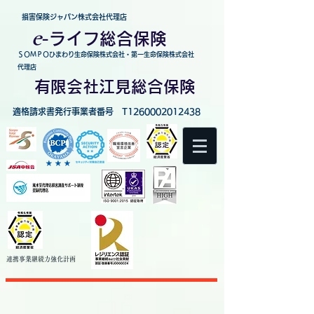
損害保険ジャパン株式会社代理店
e
-
ライフ総合保険
ＳＯＭＰＯひまわり生命保険株式会社・第一生命保険株式会社
代理店
有限会社江見総合保険
適格請求書発行事業者番号 T1260002012438
連携事業継続力強化
計画