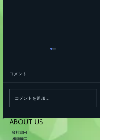
新会社への移行のお知ら
せ（重要）
弊社は西日本豪雨以降大規模
コメント
災害時に自社に被災があった
場合でも継続して皆様のお役
に立てるよう 倉敷市有限会社
コメントを追加…
植木保険サ－ビス 美咲町株式
会社オフィスタカ とBCP業
務提携を締結しTAUE会とし
ABOUT US
て運用してまいりましたが、
会社案内
この激変する社会にさらなる
権限明示