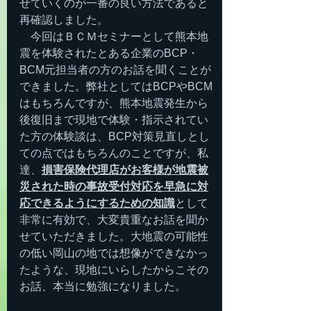
せていくのが一番の良い方法であると
再確認しました。
　今回はＢＣＭセミナーとして熊本地
震を体験されたとある企業のBCP・
BCM元担当者の方のお話を聞くことが
できました。弊社としてはBCPやBCM
はもちろんですが、熊本地震発生から
後復旧まで現地で体験・指示されてい
た方の体験談は、BCP対策見直しとし
ての点ではもちろんのことですが、私
達、
損害保険代理店がお客様が地震被
災された時の事故受付対応を早急に対
応できるようにするための知識
として
非常に有効で、大変貴重なお話を聞か
せていただきました。大地震の可能性
の低い岡山の地では想像ができなかっ
たような、現地にいらしたからこその
お話、本当に勉強になりました。