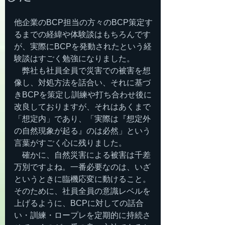
他企業のBCP担当の方々のBCP策定す
るまでの経緯や体験談はもちろんです
が、実際にBCPを発動されたという経
験談はすごく勉強になりました。
　弊社も社員全員で災害での被害を想
像し、対処方法を話合い、それに基づ
きBCPを策定し訓練や打ち合わせ後に
改良しておりますが、それはあくまで
「想定内」であり、「実際は『想定外
の自然現象が起る』のは必然」という
言葉がすごく心に残りました。
　確かに、自然災害による被害は千差
万別ですよね。一番必要なのは、いざ
というときに臨機応変に動けること。
そのために、社員全員の意識レベルを
上げるように、BCPに対しての話合
い・訓練・ロープレを定期的に持続さ