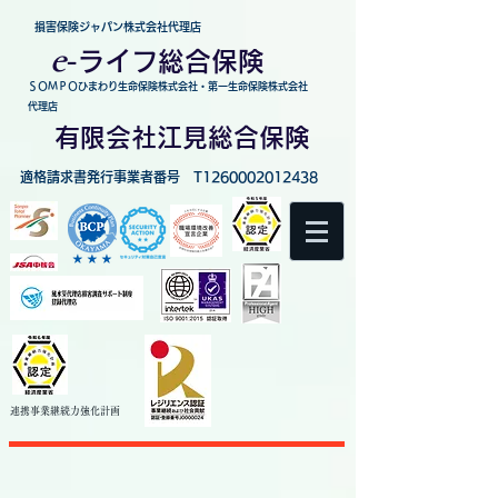
損害保険ジャパン株式会社代理店
e
-
ライフ総合保険
ＳＯＭＰＯひまわり生命保険株式会社・第一生命保険株式会社
代理店
有限会社江見総合保険
適格請求書発行事業者番号 T1260002012438
連携事業継続力強化
計画