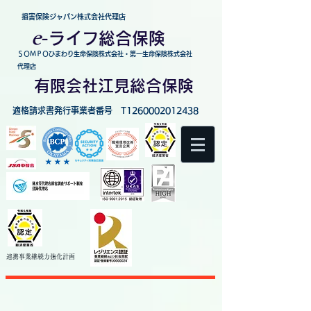
損害保険ジャパン株式会社代理店
e
-
ライフ総合保険
ＳＯＭＰＯひまわり生命保険株式会社・第一生命保険株式会社
代理店
有限会社江見総合保険
適格請求書発行事業者番号 T1260002012438
連携事業継続力強化
計画