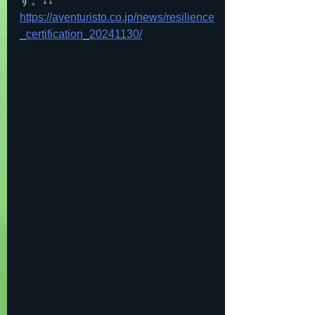
す。↓↓
https://aventuristo.co.jp/news/resilience
_certification_20241130/