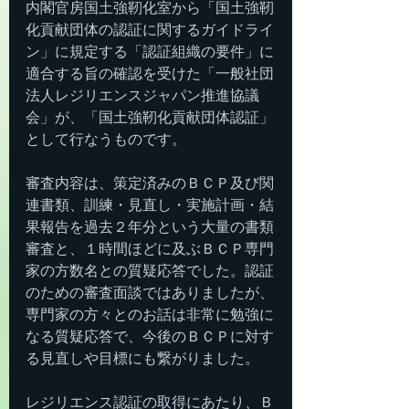
内閣官房国土強靭化室から「国土強靭
化貢献団体の認証に関するガイドライ
ン」に規定する「認証組織の要件」に
適合する旨の確認を受けた「一般社団
法人レジリエンスジャパン推進協議
会」が、「国土強靭化貢献団体認証」
として行なうものです。
審査内容は、策定済みのＢＣＰ及び関
連書類、訓練・見直し・実施計画・結
果報告を過去２年分という大量の書類
審査と、１時間ほどに及ぶＢＣＰ専門
家の方数名との質疑応答でした。認証
のための審査面談ではありましたが、
専門家の方々とのお話は非常に勉強に
なる質疑応答で、今後のＢＣＰに対す
る見直しや目標にも繋がりました。
レジリエンス認証の取得にあたり、Ｂ