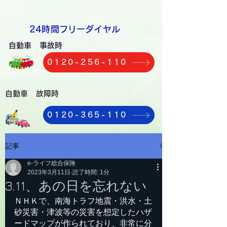
​24時間フリーダイヤル
自動車 事故時
0120-256-110
自動車 故障時
0120-365-110
記事
e-ライフ総合保険
2023年3月11日
読了時間: 1分
3.11、あの日を忘れない
ＮＨＫで、南海トラフ地震・洪水・土
砂災害・津波等の災害を想定したハザ
ードマップが作られており、非常に分