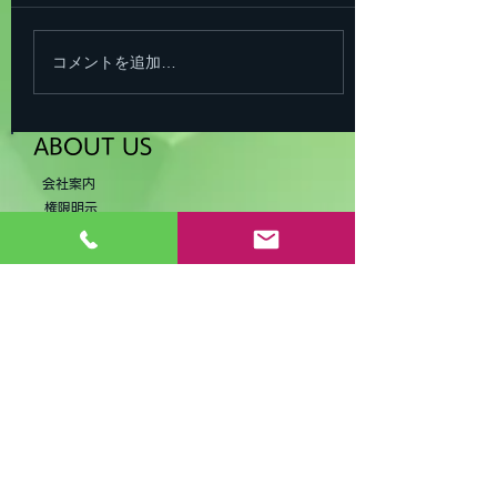
災害時に自社に被災があった
場合でも継続して皆様のお役
に立てるよう 倉敷市有限会社
コメントを追加…
植木保険サ－ビス 美咲町株式
会社オフィスタカ とBCP業
務提携を締結しTAUE会とし
ABOUT US
て運用してまいりましたが、
会社案内
この激変する社会にさらなる
権限明示
対応ができるよう、令和7年7
個人情報保護／勧誘方針
月1...
お客様本位の業務運営に関する取り組み方針
推奨販売方針
2024年KPI指標目標
情報セキュリティ基本方針
弊社の取組み
サービス
BCP・事業継続力計画へのお手伝い
SDGsへの取り組み
BCP（事業継続計画）への取り組み
保険